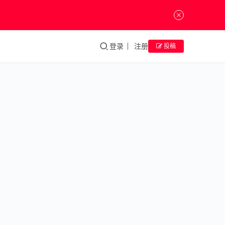
登录
注册
投稿
《繁
花》：
一次节
奏明快
的“都
市风
格”实
验
《繁
综
合
花》：