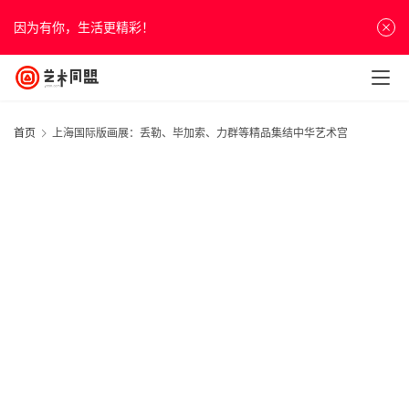
因为有你，生活更精彩！
首页
上海国际版画展：丢勒、毕加索、力群等精品集结中华艺术宫
首
页
资
讯
人
物
&
访
谈