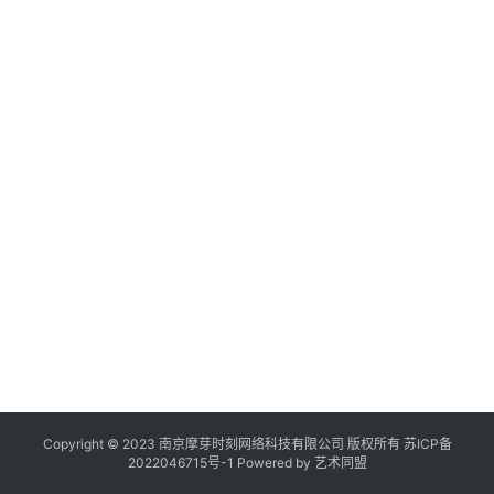
作
登录
注册
品
机
构
20
年
月
在
日
线
展
展
览
Copyright © 2023 南京摩芽时刻网络科技有限公司 版权所有
苏ICP备
2022046715号-1
Powered by
艺术同盟