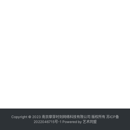
作
登录
注册
品
20
年
机
月
构
日
展
在
线
展
览
Copyright © 2023 南京摩芽时刻网络科技有限公司 版权所有
苏ICP备
2022046715号-1
Powered by
艺术同盟