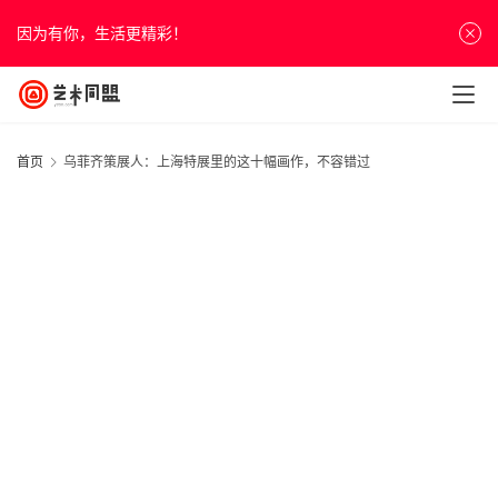
因为有你，生活更精彩！
首页
乌菲齐策展人：上海特展里的这十幅画作，不容错过
首
页
资
讯
人
物
&
访
谈