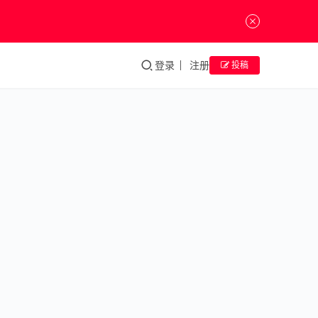
登录
注册
投稿
以艺
术之
名，
向劳
动者
致敬
——
“奋
斗有
你
最美
是