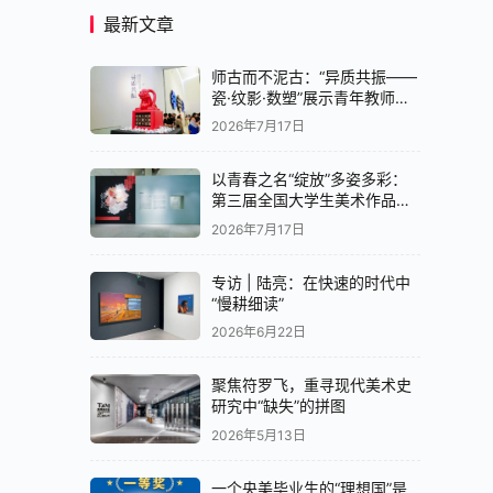
最新文章
师古而不泥古：“异质共振——
瓷·纹影·数塑”展示青年教师创
作实验
2026年7月17日
以青春之名“绽放”多姿多彩：
第三届全国大学生美术作品展
览中国画展区亮相央美美术馆
2026年7月17日
专访 | 陆亮：在快速的时代中
“慢耕细读”
2026年6月22日
聚焦符罗飞，重寻现代美术史
研究中“缺失”的拼图
2026年5月13日
一个央美毕业生的“理想国”是