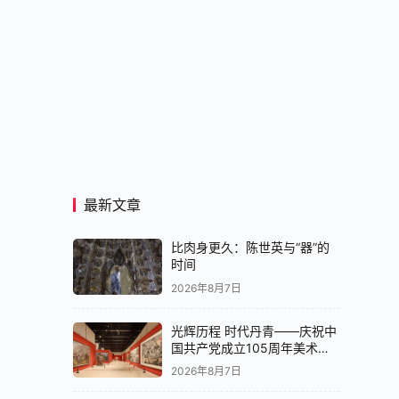
最新文章
比肉身更久：陈世英与“器”的
时间
2026年8月7日
光辉历程 时代丹青——庆祝中
国共产党成立105周年美术作
品展在京开展
2026年8月7日