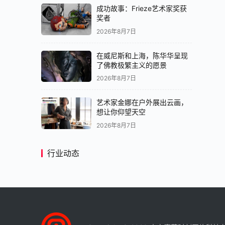
成功故事：Frieze艺术家奖获
奖者
2026年8月7日
在威尼斯和上海，陈华华呈现
了佛教极繁主义的愿景
2026年8月7日
艺术家金娜在户外展出云画，
想让你仰望天空
2026年8月7日
行业动态