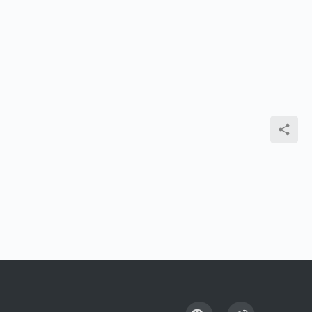
“动为
行——
中国媒
体艺术
35年”
几乎天
然地拥
有着与
媒体艺
术的特
殊渊
源。作
为首次
以艺术
史角度
回顾中
国媒体