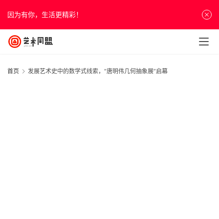
因为有你，生活更精彩！
首页
发展艺术史中的数学式线索，“唐明伟几何抽象展”启幕
首
页
资
讯
人
物
&
访
谈