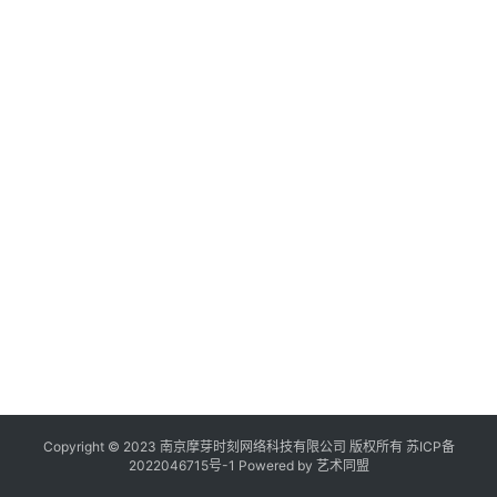
作
登录
注册
品
机
20
年
构
月
日
在
展
“
线
展
览
展
Copyright © 2023 南京摩芽时刻网络科技有限公司 版权所有
苏ICP备
2022046715号-1
Powered by
艺术同盟