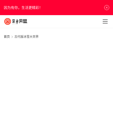
因为有你，生活更精彩！
首页
古代版冰雪大世界
首
页
资
讯
人
物
&
访
谈
20