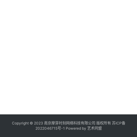
年
1
作
登录
注册
综
品
机
构
在
线
展
览
Copyright © 2023 南京摩芽时刻网络科技有限公司 版权所有
苏ICP备
2022046715号-1
Powered by
艺术同盟