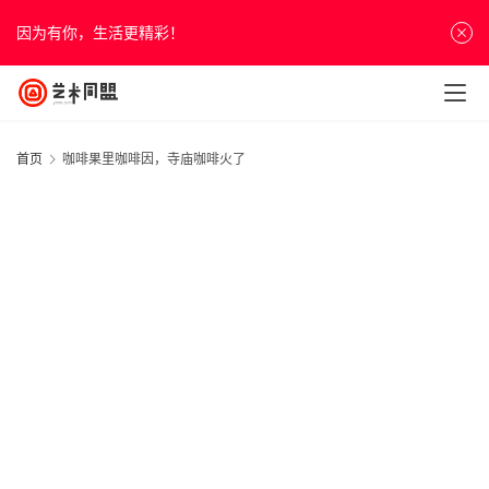
因为有你，生活更精彩！
首页
咖啡果里咖啡因，寺庙咖啡火了
首
页
资
讯
人
物
&
访
20
谈
年