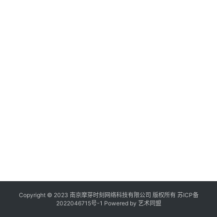
月
日
作
登录
注册
综
品
机
构
在
线
展
览
Copyright © 2023 南京摩芽时刻网络科技有限公司 版权所有
苏ICP备
2022046715号-1
Powered by
艺术同盟