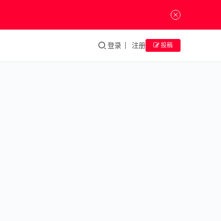
登录
注册
投稿
嘉
德
艺
术
中
心
“澄凝
琼英
——
由故宫