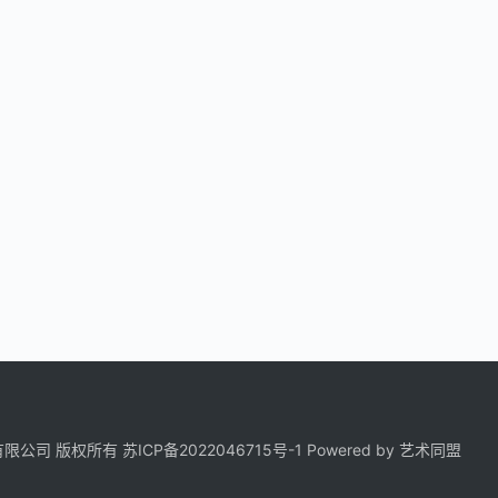
科技有限公司 版权所有
苏ICP备2022046715号-1
Powered by
艺术同盟