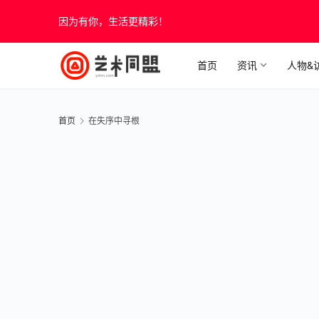
因为有你，生活更精彩！
首页
资讯
人物&
首页
在失序中寻根