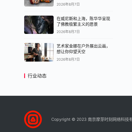
2026年8月7日
在威尼斯和上海，陈华华呈现
了佛教极繁主义的愿景
2026年8月7日
艺术家金娜在户外展出云画，
想让你仰望天空
2026年8月7日
行业动态
Copyright © 2023 南京摩芽时刻网络