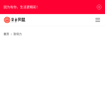
因为有你，生活更精彩！
首页
张培力
首
页
资
讯
20
人
年
物
月
&
日
展
访
谈