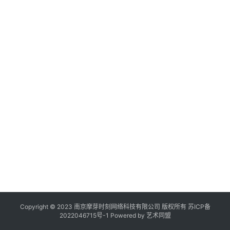
“
作
己
登录
注册
品
机
构
在
线
展
览
Copyright © 2023 南京摩芽时刻网络科技有限公司 版权所有
苏ICP备
2022046715号-1
Powered by
艺术同盟