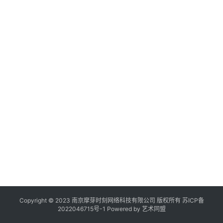
作
登录
注册
品
机
构
20
年
在
2
线
展
展
览
2
Copyright © 2023 南京摩芽时刻网络科技有限公司 版权所有
苏ICP备
2022046715号-1
Powered by
艺术同盟