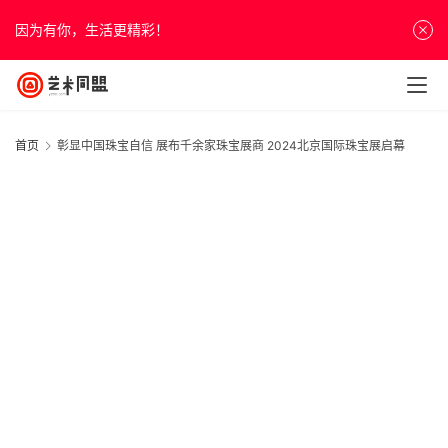
因为有你，生活更精彩！
首页
彰显中国珠宝自信 展布千余家珠宝展商 2024北京国际珠宝展启幕
首
页
资
讯
人
物
&
访
谈