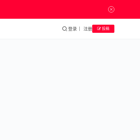
登录
注册
投稿
“执
笔绘
心，
自成
大
我：
刘萨
个人
艺术
展”
于中
华世