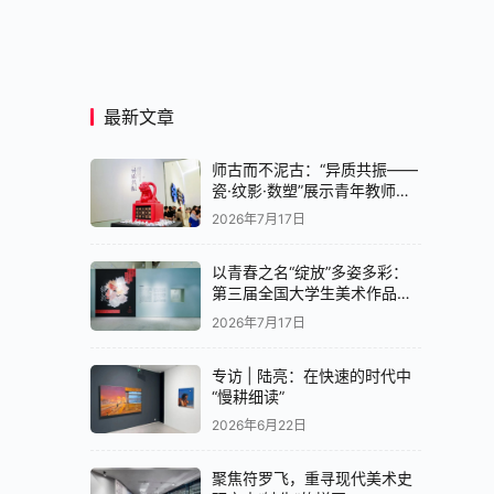
最新文章
师古而不泥古：“异质共振——
瓷·纹影·数塑”展示青年教师创
作实验
2026年7月17日
以青春之名“绽放”多姿多彩：
第三届全国大学生美术作品展
览中国画展区亮相央美美术馆
2026年7月17日
专访 | 陆亮：在快速的时代中
“慢耕细读”
2026年6月22日
聚焦符罗飞，重寻现代美术史