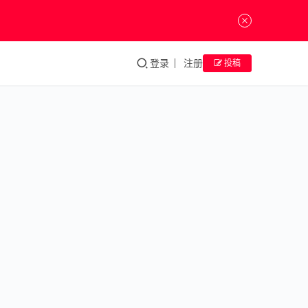
登录
注册
投稿
王
超
多元∞计
划：202
第四回 “
SPARKL
去年，江苏
——於玲
美术馆与江
王超双个
省青年美术
admin
协会合作，
将在江苏