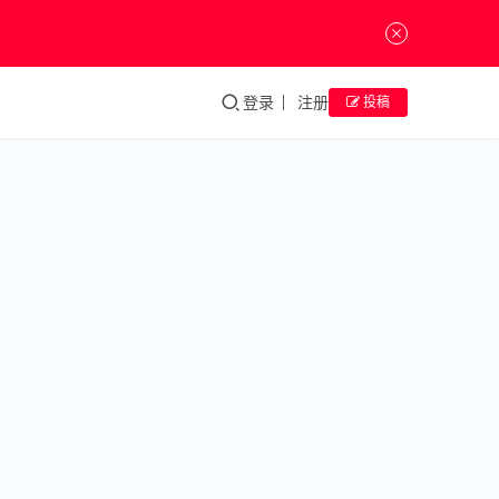
登录
注册
投稿
看
中
美
两
位
女
性
纤
维
艺
术
家