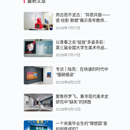
最新文章
师古而不泥古：“异质共振——
瓷·纹影·数塑”展示青年教师创
作实验
2026年7月17日
以青春之名“绽放”多姿多彩：
第三届全国大学生美术作品展
览中国画展区亮相央美美术馆
2026年7月17日
专访 | 陆亮：在快速的时代中
“慢耕细读”
2026年6月22日
聚焦符罗飞，重寻现代美术史
研究中“缺失”的拼图
2026年5月13日
一个央美毕业生的“理想国”是
如何炼成的？