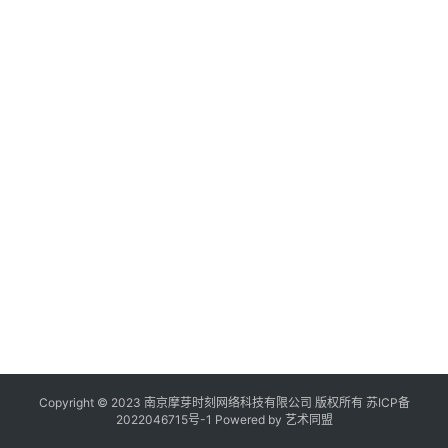
展
作
登录
注册
品
机
构
在
线
展
览
Copyright © 2023 南京摩芽时刻网络科技有限公司 版权所有
苏ICP备
2022046715号-1
Powered by
艺术同盟