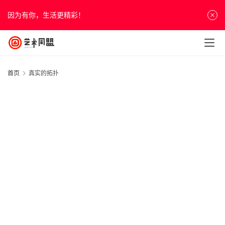
因为有你，生活更精彩！
首页
真实的拓扑
首
页
资
讯
1
人
物
20
&
年
访
月
谈
日