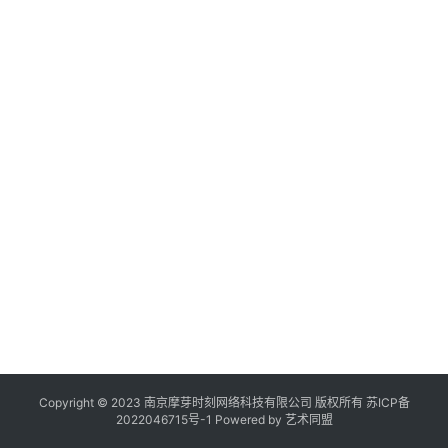
第
作
登录
注册
品
20
年
机
月
构
日
展
在
线
展
览
Copyright © 2023 南京摩芽时刻网络科技有限公司 版权所有
苏ICP备
2022046715号-1
Powered by
艺术同盟