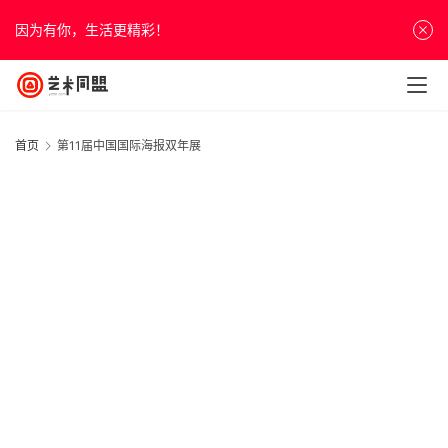
因为有你，生活更精彩！
首页
第11届中国国际海报双年展
首
页
资
讯
人
物
&
访
谈