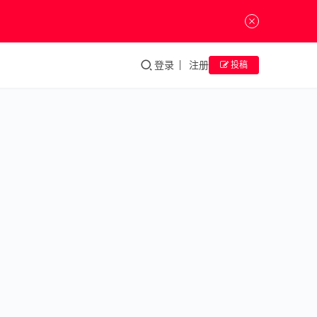
登录
注册
投稿
纪念｜
从青铜
时代到
黄金时
代
———
忆油画
家刘克
敏
纪念｜