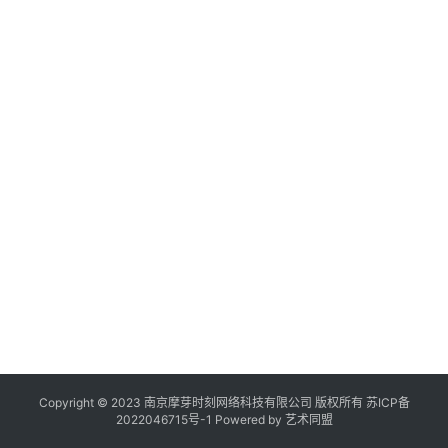
作
登录
注册
品
机
构
在
线
展
览
Copyright © 2023 南京摩芽时刻网络科技有限公司 版权所有
苏ICP备
2022046715号-1
Powered by
艺术同盟