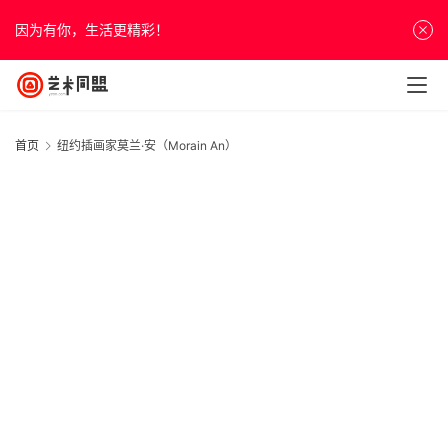
因为有你，生活更精彩！
首页
纽约插画家莫兰·安（Morain An）
首
页
资
讯
人
20
物
年
&
月
访
日
插
谈