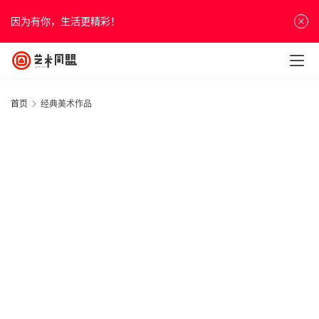
因为有你，生活更精彩！
首页
经典美术作品
首
页
资
讯
人
物
&
20
访
年
谈
月