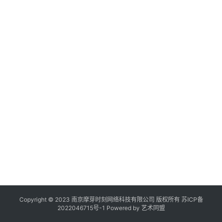
日
作
作
登录
注册
品
机
构
在
线
展
览
Copyright © 2023 南京摩芽时刻网络科技有限公司 版权所有
苏ICP备
2022046715号-1
Powered by
艺术同盟