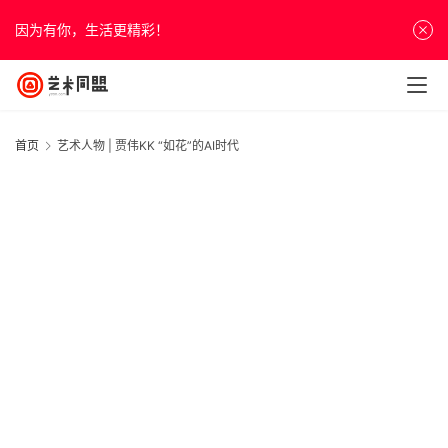
因为有你，生活更精彩！
首页
艺术人物 | 贾伟KK “如花”的AI时代
首
页
资
讯
人
物
&
访
谈