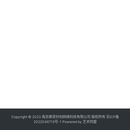
作
登录
注册
品
机
|
构
20
年
K
月
“
在
日
花
线
美
的
家
展
览
Copyright © 2023 南京摩芽时刻网络科技有限公司 版权所有
苏ICP备
2022046715号-1
Powered by
艺术同盟