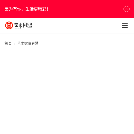
因为有你，生活更精彩！
首页
艺术家康春慧
首
页
资
讯
人
物
&
访
谈