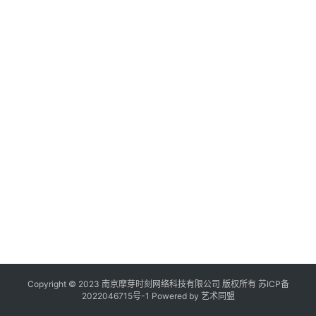
作
登录
注册
品
机
构
在
线
展
览
Copyright © 2023 南京摩芽时刻网络科技有限公司 版权所有
苏ICP备
2022046715号-1
Powered by
艺术同盟