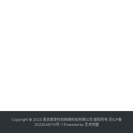
作
登录
注册
品
20
年
2
机
文
构
在
线
展
览
Copyright © 2023 南京摩芽时刻网络科技有限公司 版权所有
苏ICP备
2022046715号-1
Powered by
艺术同盟