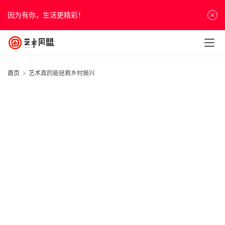
因为有你，生活更精彩！
首页
艺术真的能拯救乡村振兴
首
页
资
讯
人
物
&
访
谈