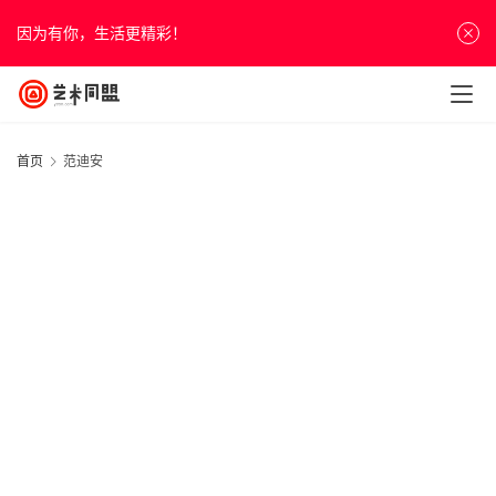
因为有你，生活更精彩！
首页
范迪安
首
页
资
讯
20
人
年
物
月
&
日
展
访
谈