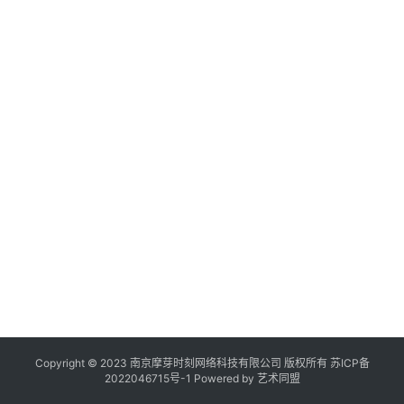
作
登录
注册
品
机
构
在
线
展
览
Copyright © 2023 南京摩芽时刻网络科技有限公司 版权所有
苏ICP备
2022046715号-1
Powered by
艺术同盟