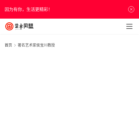
因为有你，生活更精彩！
首页
著名艺术家侯宝川教授
首
页
资
讯
人
物
&
访
谈