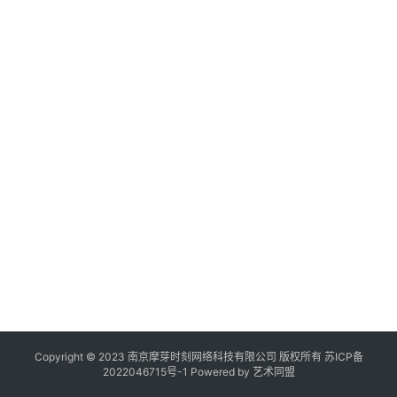
作
登录
注册
20
品
年
月
日
机
人
构
&
谈
在
线
展
览
Copyright © 2023 南京摩芽时刻网络科技有限公司 版权所有
苏ICP备
2022046715号-1
Powered by
艺术同盟