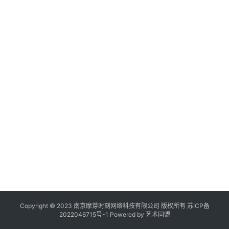
作
登录
注册
品
机
构
在
线
展
览
Copyright © 2023 南京摩芽时刻网络科技有限公司 版权所有
苏ICP备
2022046715号-1
Powered by
艺术同盟