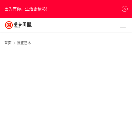
因为有你，生活更精彩！
首页
装置艺术
首
页
资
讯
2
人
20
物
年
&
日
访
展
谈