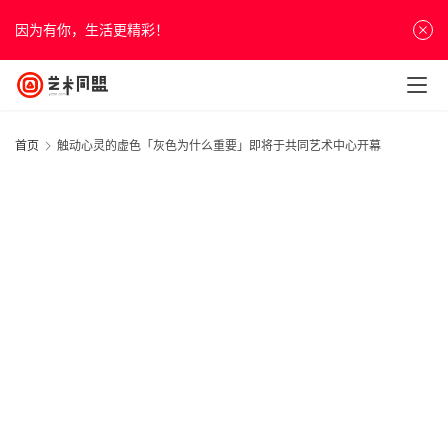
因为有你，生活更精彩！
首页
触动心灵的虚色「灰色为什么重要」即将于共同艺术中心开幕
首
页
资
讯
人
物
&
访
谈