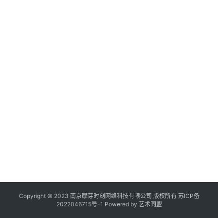
作
登录
注册
品
机
构
20
年
在
月
线
日
展
展
览
Copyright © 2023 南京摩芽时刻网络科技有限公司 版权所有
苏ICP备
2022046715号-1
Powered by
艺术同盟