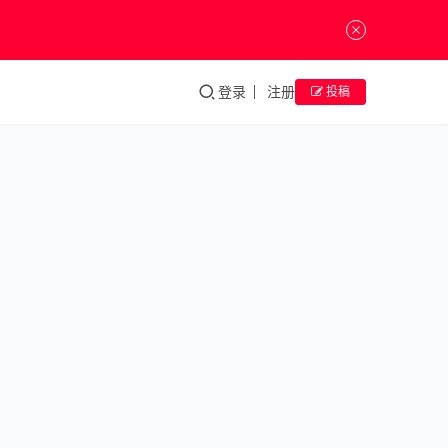
登录
注册
投稿
诗
人
威
廉
·
布
莱
克
诗人
威廉·