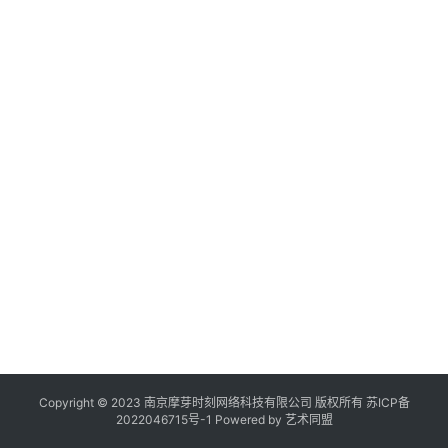
作
登录
注册
品
机
A
20
年
构
6
人
在
访
线
展
览
Copyright © 2023 南京摩芽时刻网络科技有限公司 版权所有
苏ICP备
2022046715号-1
Powered by
艺术同盟