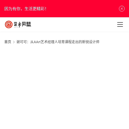
因为有你，生活更精彩！
首页
谢可可：从AArt艺术经理人培育课程走出的新锐设计师
首
页
资
讯
人
物
&
访
谈