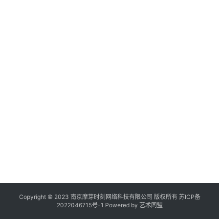
作
登录
注册
品
机
构
在
线
展
览
Copyright © 2023 南京摩芽时刻网络科技有限公司 版权所有
苏ICP备
2022046715号-1
Powered by
艺术同盟