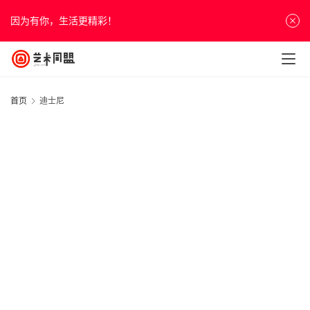
因为有你，生活更精彩！
首页
迪士尼
首
页
资
讯
“
20
人
年
尼
物
4
&
综
访
5
谈