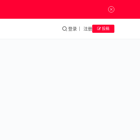
登录
注册
投稿
黄永
玉最
后的
新作
展：
“我
是很
认真
的，
在做
这件
事”