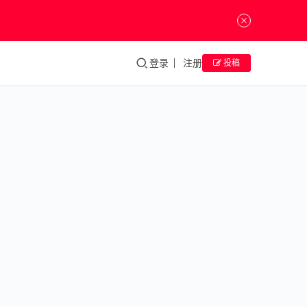
登录
注册
投稿
齐
白
石
当齐
白石
遇见
齐白石
毕加
只上过
索
一年的