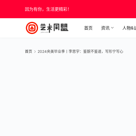
因为有你，生活更精彩！
首页
资讯
人物&
首页
2024央美毕业季丨李思宇：鉴貌不鉴道，写形宁写心