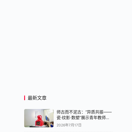
最新文章
师古而不泥古：“异质共振——
瓷·纹影·数塑”展示青年教师创
作实验
2026年7月17日