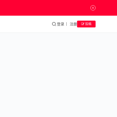
登录
注册
投稿
2024
央美
毕业
季丨
李思
宇：
鉴貌
不鉴
道，
写形
宁写
心