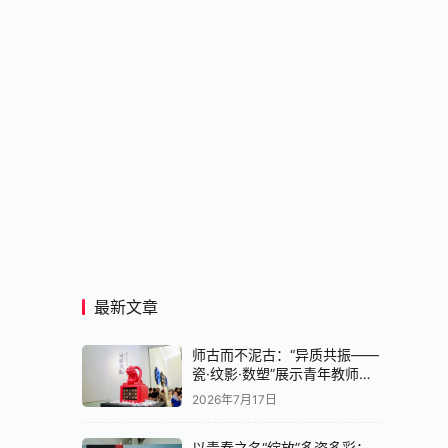
最新文章
师古而不泥古：“异质共振——
瓷·纹影·数塑”展示青年教师创
作实验
2026年7月17日
以青春之名“绽放”多姿多彩：