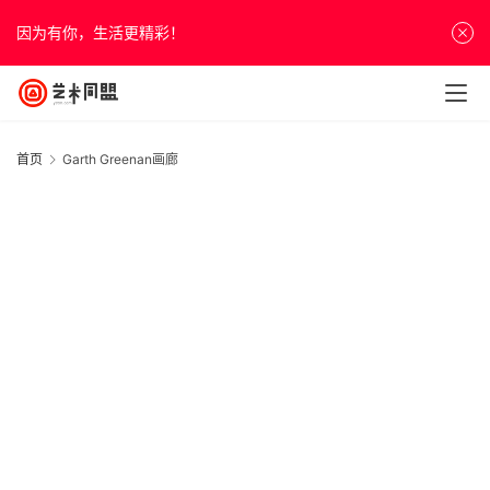
因为有你，生活更精彩！
首页
Garth Greenan画廊
首
页
资
讯
20
人
年
物
月
&
日
综
访
作
谈