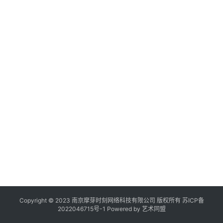
作
登录
注册
品
机
构
在
线
展
览
Copyright © 2023 南京摩芽时刻网络科技有限公司 版权所有
苏ICP备
2022046715号-1
Powered by
艺术同盟