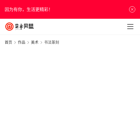
因为有你，生活更精彩！
首页
作品
美术
书法篆刻
首
页
资
讯
2
人
物
&
访
谈
”