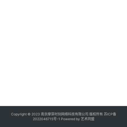
作
登录
注册
品
”
机
构
,
在
线
展
览
Copyright © 2023 南京摩芽时刻网络科技有限公司 版权所有
苏ICP备
2022046715号-1
Powered by
艺术同盟