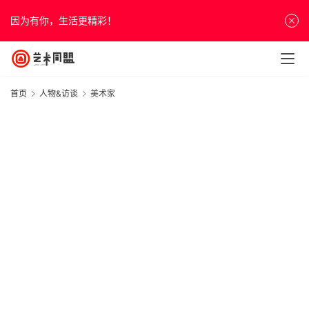
因为有你，生活更精彩！
首页
人物&访谈
美术家
|
20
年
月
“
日
人
人
“
&
20
谈