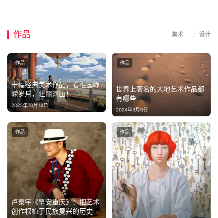
谈
作
登录
注册
作品
美术
/
设计
品
作品
作品
机
构
十幅经典美术作品，看祖国峥
世界上著名的大地艺术作品都
嵘岁月，壮丽河山！
有哪些
在
2025年10月18日
2024年9月6日
线
展
作品
作品
览
卢泰宇《早安重庆》：把艺术
创作根植于民族复兴的历史