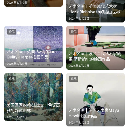
2024年5月10日
艺术名画︱英国现代艺术家
LizzieRichnisazh的插画世界
2024年4月23日
作品
作品
艺术名画︱英国艺术家Ciara
艺术名画｜波兰当代艺术家威
Quilty-Harper插画作品
廉·萨斯纳尔的绘画作品
2024年4月23日
2024年4月23日
作品
作品
美国画家约翰·法比安：色调高
艺术名画 | 英国艺术家Maya
雅的静谧山林
Hewitt绘画作品
2024年4月23日
2024年4月23日