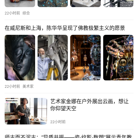
22小时前
综合
在威尼斯和上海，陈华华呈现了佛教极繁主义的愿景
22小时前
美术家
艺术家金娜在户外展出云画，想让
你仰望天空
22小时前
师古而不泥古：“异质共振——瓷·纹影·数塑”展示青年教