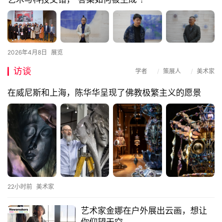
2026年4月8日
展览
访谈
学者
/
策展人
/
美术家
在威尼斯和上海，陈华华呈现了佛教极繁主义的愿景
22小时前
美术家
艺术家金娜在户外展出云画，想让
你仰望天空