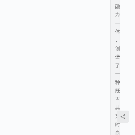
融
为
一
体
，
创
造
了
一
种
既
古
典
又
时
尚