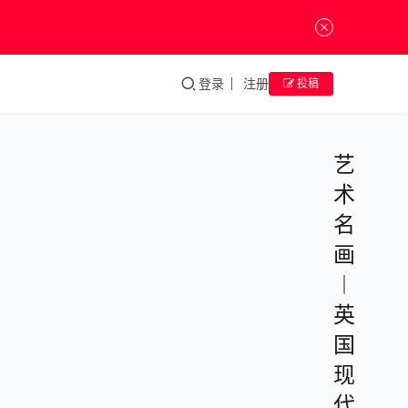
登录
注册
投稿
艺
术
名
画
︱
英
国
现
代