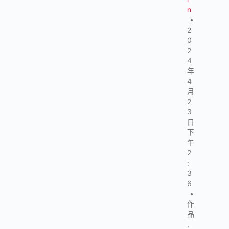
n
•
2
0
2
4
年
4
月
2
3
日
下
午
2
:
3
6
•
作
品
,