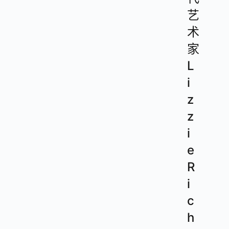
艺
术
家
L
i
z
z
i
e
R
i
c
h