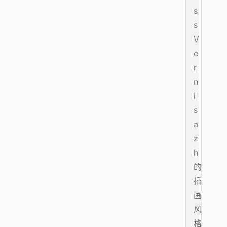
s
s
V
e
r
n
i
s
a
z
h
的
插
画
风
格