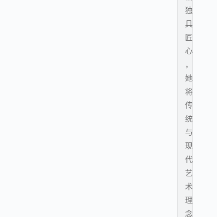
独
具
匠
心
，
她
将
传
统
与
现
代
艺
术
理
念