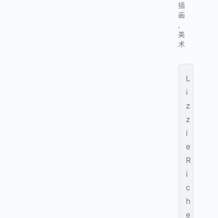
插
画
,
美
术
L
i
z
z
i
e
R
i
c
h
e