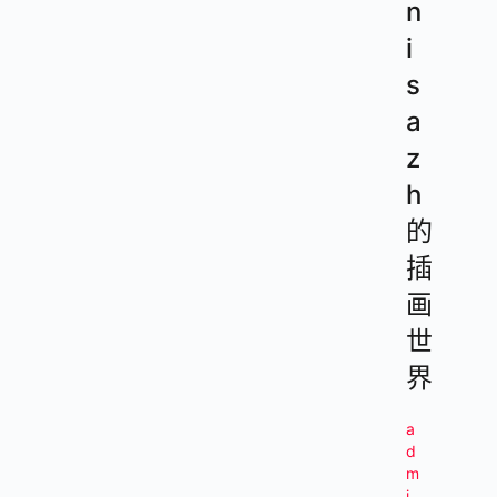
n
i
s
a
z
h
的
插
画
世
界
a
d
m
i