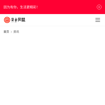
因为有你，生活更精彩！
首页
资讯
1
前
综
“
1
前