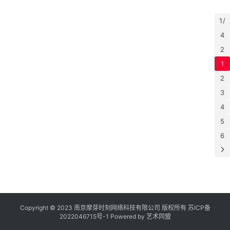
年
“
8
1 /
展
4
成
2
1
2
3
4
5
6
Copyright © 2023 南京摩芽时刻网络科技有限公司 版权所有
苏ICP备
2022046715号-1
Powered by
艺术同盟