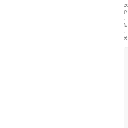
2
作
,
油
,
美