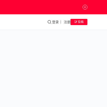
登录
注册
投稿
手
工
艺
发
手
工
掘
艺
玻
璃
2024年1月
admin
设
计
的
形