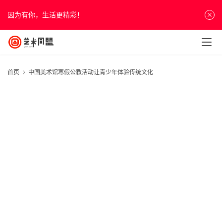
因为有你，生活更精彩！
首页
中国美术馆寒假公教活动让青少年体验传统文化
首
页
资
讯
人
物
&
访