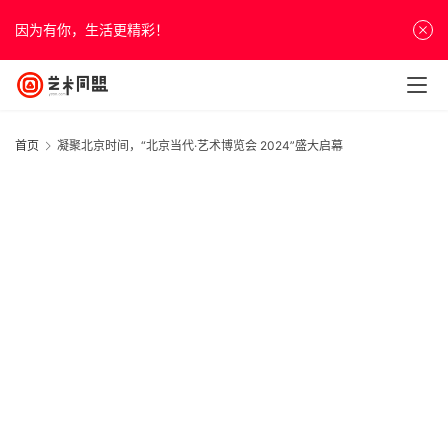
因为有你，生活更精彩！
首页
凝聚北京时间，“北京当代·艺术博览会 2024”盛大启幕
首
页
资
讯
人
物
&
访
谈