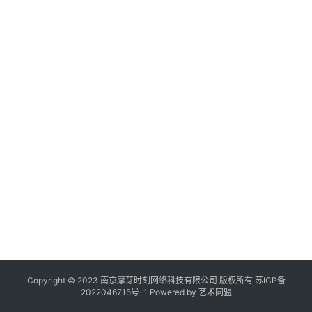
作
登录
注册
品
2
6
“
机
综
当
构
在
线
2
展
览
Copyright © 2023 南京摩芽时刻网络科技有限公司 版权所有
苏ICP备
2022046715号-1
Powered by
艺术同盟