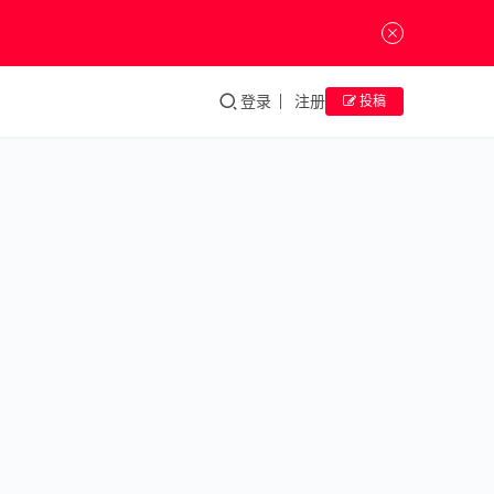
登录
注册
投稿
千里
走单
骑
——
王华
祥作
品展
“千里
走单
骑