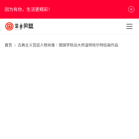
因为有你，生活更精彩！
首页
古典主义宫廷人物肖像︱德国学院派大师温特哈尔特绘画作品
首
页
资
讯
人