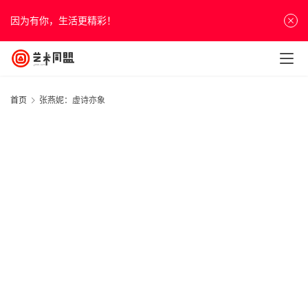
因为有你，生活更精彩！
首页
张燕妮：虚诗亦象
首
页
资
讯
人
20
物
年
&
月
访
日
谈
展