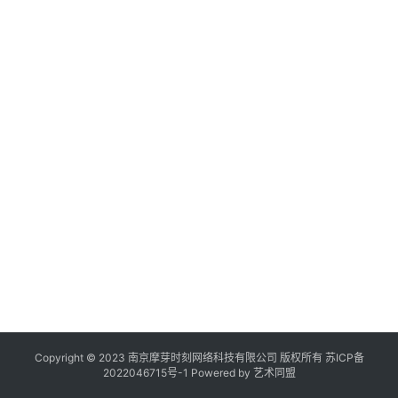
作
登录
注册
品
机
构
在
线
展
览
Copyright © 2023 南京摩芽时刻网络科技有限公司 版权所有
苏ICP备
2022046715号-1
Powered by
艺术同盟