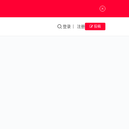
登录
注册
投稿
毕加
索之
年：
过剩
的展
览并
未让
我们
获得
更多