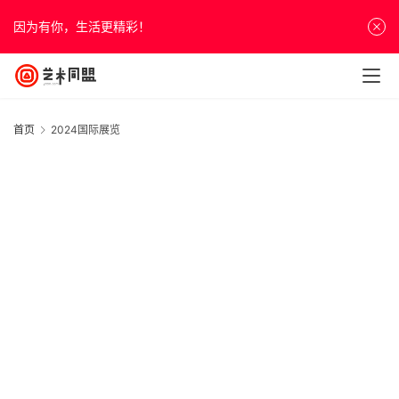
因为有你，生活更精彩！
首页
2024国际展览
首
页
资
2
讯
20
人
年
物
日
&
展
访
谈