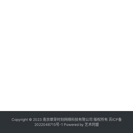
作
登录
注册
品
机
构
在
线
展
览
Copyright © 2023 南京摩芽时刻网络科技有限公司 版权所有
苏ICP备
2022046715号-1
Powered by
艺术同盟