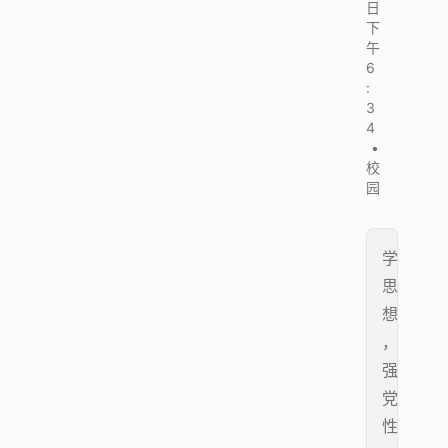
日
下
午
6
:
3
4
•
校
园
学
思
想
，
强
党
性