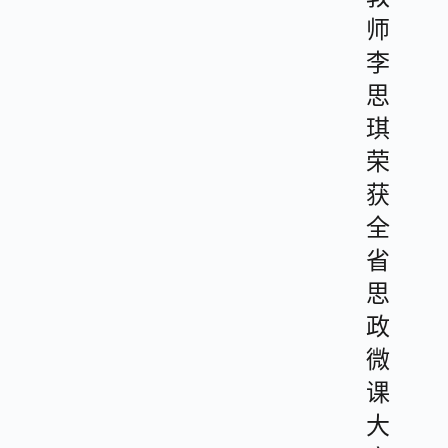
师
李
思
琪
荣
获
全
省
思
政
微
课
大