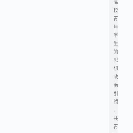
高
校
青
年
学
生
的
思
想
政
治
引
领
，
共
青