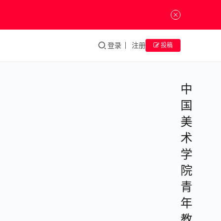
登录
注册
投稿
中
国
美
术
学
院
青
年
教