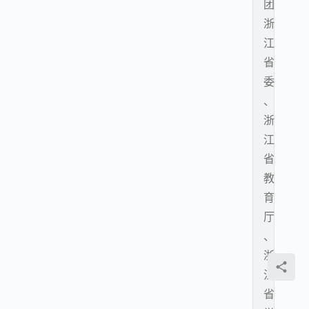
团
浙
江
省
委
、
浙
江
省
教
育
厅
、
浙
江
省