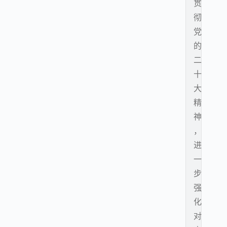
贯
彻
党
的
二
十
大
精
神
，
进
一
步
强
化
对