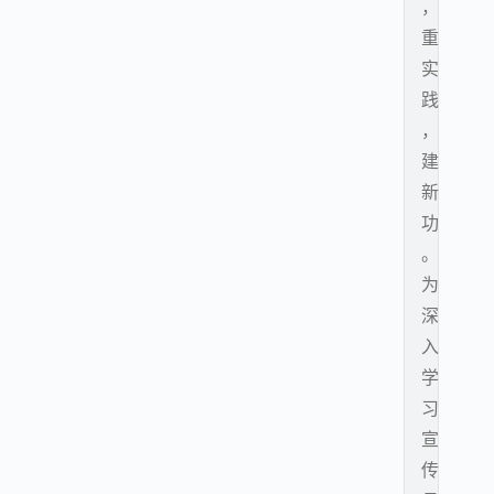
，
重
实
践
，
建
新
功
。
为
深
入
学
习
宣
传