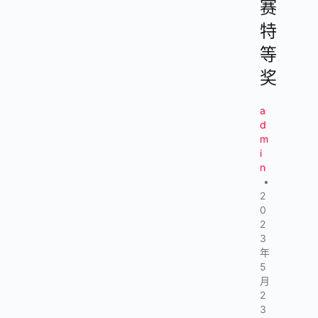
赛
特
等
奖
a
d
m
i
n
•
2
0
2
3
年
5
月
2
3